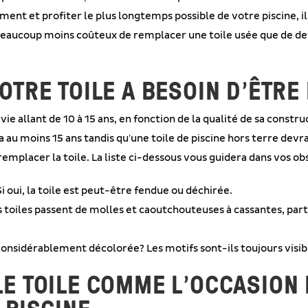
ent et profiter le plus longtemps possible de votre piscine, il e
beaucoup moins coûteux de remplacer une toile usée que de de
OTRE TOILE A BESOIN D’ÊTR
vie allant de 10 à 15 ans, en fonction de la qualité de sa constru
 au moins 15 ans tandis qu’une toile de piscine hors terre dev
remplacer la toile. La liste ci-dessous vous guidera dans vos ob
i oui, la toile est peut-être fendue ou déchirée.
es toiles passent de molles et caoutchouteuses à cassantes, par
considérablement décolorée? Les motifs sont-ils toujours visibl
E TOILE COMME L’OCCASION