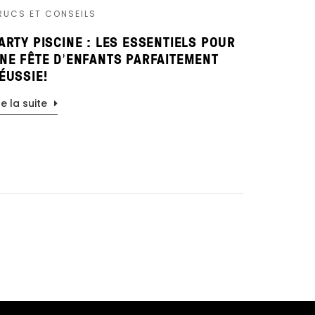
RUCS ET CONSEILS
TRUCS ET
ARTY PISCINE : LES ESSENTIELS POUR
3 COLL
NE FÊTE D’ENFANTS PARFAITEMENT
AU BORD
ÉUSSIE!
Lire la sui
re la suite